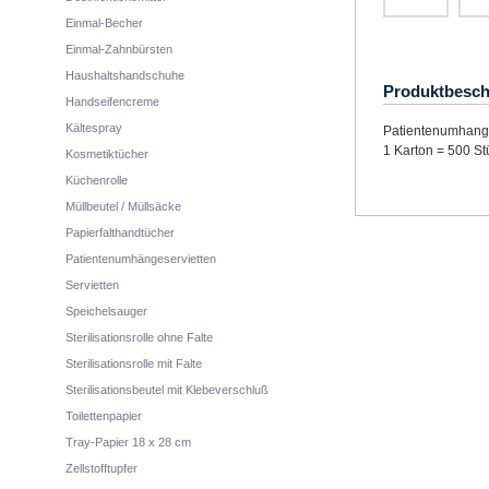
Einmal-Becher
Einmal-Zahnbürsten
Haushaltshandschuhe
Produktbesch
Handseifencreme
Kältespray
Patientenumhangse
1 Karton = 500 St
Kosmetiktücher
Küchenrolle
Müllbeutel / Müllsäcke
Papierfalthandtücher
Patientenumhängeservietten
Servietten
Speichelsauger
Sterilisationsrolle ohne Falte
Sterilisationsrolle mit Falte
Sterilisationsbeutel mit Klebeverschluß
Toilettenpapier
Tray-Papier 18 x 28 cm
Zellstofftupfer