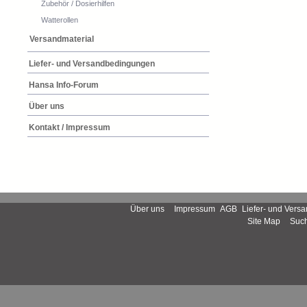
Zubehör / Dosierhilfen
Watterollen
Versandmaterial
Liefer- und Versandbedingungen
Hansa Info-Forum
Über uns
Kontakt / Impressum
Über uns
Impressum
AGB
Liefer- und Ver
Site Map
Such