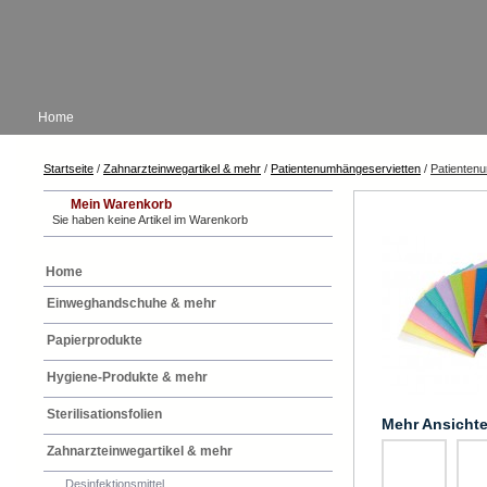
Home
Startseite
/
Zahnarzteinwegartikel & mehr
/
Patientenumhängeservietten
/
Patientenu
Mein Warenkorb
Sie haben keine Artikel im Warenkorb
Home
Einweghandschuhe & mehr
Papierprodukte
Hygiene-Produkte & mehr
Sterilisationsfolien
Mehr Ansicht
Zahnarzteinwegartikel & mehr
Desinfektionsmittel