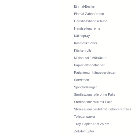
Einmal-Becher
Einmal-Zahnbürsten
Haushaltshandschuhe
Handseifencreme
Kältespray
Kosmetiktücher
Küchenrolle
Müllbeutel / Müllsäcke
Papierfalthandtücher
Patientenumhängeservietten
Servietten
Speichelsauger
Sterilisationsrolle ohne Falte
Sterilisationsrolle mit Falte
Sterilisationsbeutel mit Klebeverschluß
Toilettenpapier
Tray-Papier 18 x 28 cm
Zellstofftupfer