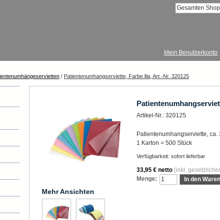
Mein Benutzerkonto
ientenumhängeservietten
/
Patientenumhangserviette, Farbe lila, Art.-Nr. 320125
Patientenumhangserviette
Artikel-Nr.:
320125
Patientenumhangserviette, ca. 3
1 Karton = 500 Stück
Verfügbarkeit:
sofort lieferbar
33,95 €
netto
(inkl. gesetzliche
Menge:
In den Ware
Mehr Ansichten