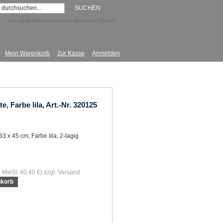
SUCHEN
Herzlich Willkommen in unserem Shop!
Mein Warenkorb
Zur Kasse
Anmelden
, Farbe lila, Art.-Nr. 320125
3 x 45 cm, Farbe lila, 2-lagig
r MwSt.
40,40 €) zzgl. Versand
nkorb